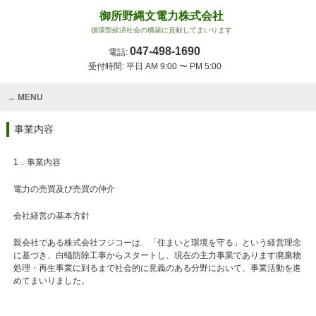
御所野縄文電力株式会社
循環型経済社会の構築に貢献してまいります
047-498-1690
電話:
受付時間: 平日 AM 9:00 〜 PM 5:00
MENU
事業内容
1．事業内容
電力の売買及び売買の仲介
会社経営の基本方針
親会社である株式会社フジコーは、「住まいと環境を守る」という経営理念
に基づき、白蟻防除工事からスタートし、現在の主力事業であります廃棄物
処理・再生事業に到るまで社会的に意義のある分野において、事業活動を進
めてまいりました。